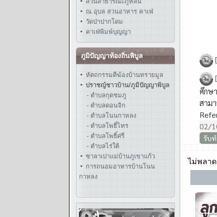
สวนสาธารณะภูหล่น
ณ.อุบล สวนอาหาร คาเฟ่
วัดป่าปากโดม
คาเฟ่พิมพ์บุญญา
ภูมิปัญญาท้องถิ่นพิบูล
หัตถกรรมตีฆ้องบ้านทรายมูล
ปราชญ์ชาวบ้าน/ภูมิปัญญาพิบูล
- ตำบลกุดชมภู
- ตำบลดอนจิก
- ตำบลโนนกาหลง
- ตำบลโพธิ์ไทร
- ตำบลโพธิ์ศรี
- ตำบลไร่ใต้
ซาลาเปาแม่บ้านภูเขาแก้ว
การถนอมอาหารบ้านโนน
กาหลง