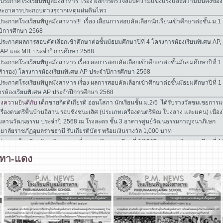
เทา-แดง