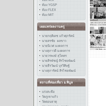
ห้อง YGSP
ห้อง FLEX
ห้อง MIT
เผยแพร่ผลงานครู
นายกฤติเดช แก้วศุภรัตน์
นายสรชัย ผลขาว
นายนิเวศ มงคลการ
นางสุภาวดี มงคลการ
นายวรพงษ์ สุโคตร
นายสิรพัชญ์ สิรไชยพัฒน์
นายธีรวัฒน์ บุรวิศิษฐ์
นางสุภารัตน์ สิรไชยพัฒน์
สถานที่ท่องเที่ยว อ.พิบูล
แก่งสะพือ
วัดภูเขาแก้ว
วัดดอนธาตุ