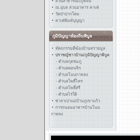
สวนสาธารณะภูหล่น
ณ.อุบล สวนอาหาร คาเฟ่
วัดป่าปากโดม
คาเฟ่พิมพ์บุญญา
ภูมิปัญญาท้องถิ่นพิบูล
หัตถกรรมตีฆ้องบ้านทรายมูล
ปราชญ์ชาวบ้าน/ภูมิปัญญาพิบูล
- ตำบลกุดชมภู
- ตำบลดอนจิก
- ตำบลโนนกาหลง
- ตำบลโพธิ์ไทร
- ตำบลโพธิ์ศรี
- ตำบลไร่ใต้
ซาลาเปาแม่บ้านภูเขาแก้ว
การถนอมอาหารบ้านโนน
กาหลง