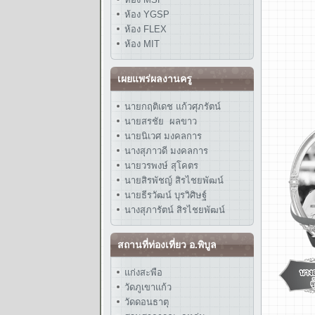
ห้อง YGSP
ห้อง FLEX
ห้อง MIT
เผยแพร่ผลงานครู
นายกฤติเดช แก้วศุภรัตน์
นายสรชัย ผลขาว
นายนิเวศ มงคลการ
นางสุภาวดี มงคลการ
นายวรพงษ์ สุโคตร
นายสิรพัชญ์ สิรไชยพัฒน์
นายธีรวัฒน์ บุรวิศิษฐ์
นางสุภารัตน์ สิรไชยพัฒน์
สถานที่ท่องเที่ยว อ.พิบูล
แก่งสะพือ
วัดภูเขาแก้ว
วัดดอนธาตุ