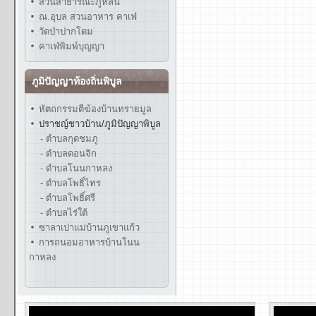
สวนสาธารณะภูหล่น
ณ.อุบล สวนอาหาร คาเฟ่
วัดป่าปากโดม
คาเฟ่พิมพ์บุญญา
ภูมิปัญญาท้องถิ่นพิบูล
หัตถกรรมตีฆ้องบ้านทรายมูล
ปราชญ์ชาวบ้าน/ภูมิปัญญาพิบูล
- ตำบลกุดชมภู
- ตำบลดอนจิก
- ตำบลโนนกาหลง
- ตำบลโพธิ์ไทร
- ตำบลโพธิ์ศรี
- ตำบลไร่ใต้
ซาลาเปาแม่บ้านภูเขาแก้ว
การถนอมอาหารบ้านโนน
กาหลง