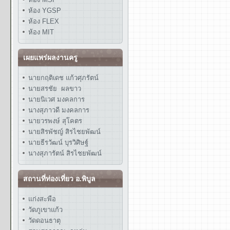
ห้อง YGSP
ห้อง FLEX
ห้อง MIT
เผยแพร่ผลงานครู
นายกฤติเดช แก้วศุภรัตน์
นายสรชัย ผลขาว
นายนิเวศ มงคลการ
นางสุภาวดี มงคลการ
นายวรพงษ์ สุโคตร
นายสิรพัชญ์ สิรไชยพัฒน์
นายธีรวัฒน์ บุรวิศิษฐ์
นางสุภารัตน์ สิรไชยพัฒน์
สถานที่ท่องเที่ยว อ.พิบูล
แก่งสะพือ
วัดภูเขาแก้ว
วัดดอนธาตุ