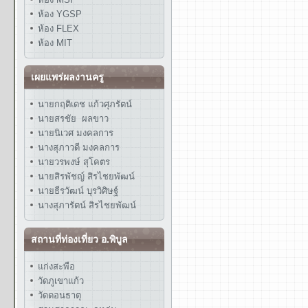
ห้อง YGSP
ห้อง FLEX
ห้อง MIT
เผยแพร่ผลงานครู
นายกฤติเดช แก้วศุภรัตน์
นายสรชัย ผลขาว
นายนิเวศ มงคลการ
นางสุภาวดี มงคลการ
นายวรพงษ์ สุโคตร
นายสิรพัชญ์ สิรไชยพัฒน์
นายธีรวัฒน์ บุรวิศิษฐ์
นางสุภารัตน์ สิรไชยพัฒน์
สถานที่ท่องเที่ยว อ.พิบูล
แก่งสะพือ
วัดภูเขาแก้ว
วัดดอนธาตุ