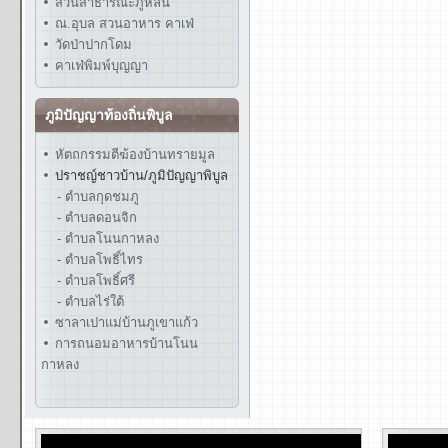
สวนสาธารณะภูหล่น
ณ.อุบล สวนอาหาร คาเฟ่
วัดป่าปากโดม
คาเฟ่พิมพ์บุญญา
ภูมิปัญญาท้องถิ่นพิบูล
หัตถกรรมตีฆ้องบ้านทรายมูล
ปราชญ์ชาวบ้าน/ภูมิปัญญาพิบูล
- ตำบลกุดชมภู
- ตำบลดอนจิก
- ตำบลโนนกาหลง
- ตำบลโพธิ์ไทร
- ตำบลโพธิ์ศรี
- ตำบลไร่ใต้
ซาลาเปาแม่บ้านภูเขาแก้ว
การถนอมอาหารบ้านโนน
กาหลง