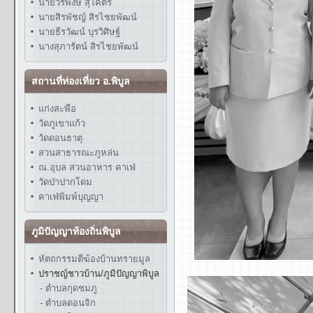
นายวรพงษ์ สุโคตร
นายสิรพัชญ์ สิรไชยพัฒน์
นายธีรวัฒน์ บุรวิศิษฐ์
นางสุภารัตน์ สิรไชยพัฒน์
สถานที่ท่องเที่ยว อ.พิบูล
แก่งสะพือ
วัดภูเขาแก้ว
วัดดอนธาตุ
สวนสาธารณะภูหล่น
ณ.อุบล สวนอาหาร คาเฟ่
วัดป่าปากโดม
คาเฟ่พิมพ์บุญญา
ภูมิปัญญาท้องถิ่นพิบูล
หัตถกรรมตีฆ้องบ้านทรายมูล
ปราชญ์ชาวบ้าน/ภูมิปัญญาพิบูล
- ตำบลกุดชมภู
- ตำบลดอนจิก