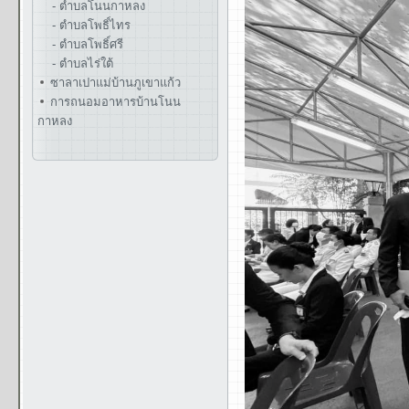
- ตำบลโนนกาหลง
- ตำบลโพธิ์ไทร
- ตำบลโพธิ์ศรี
- ตำบลไร่ใต้
ซาลาเปาแม่บ้านภูเขาแก้ว
การถนอมอาหารบ้านโนน
กาหลง