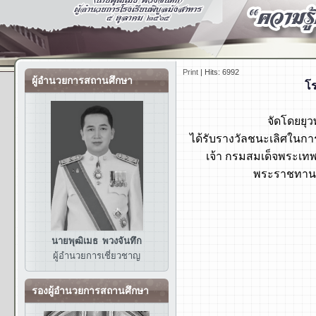
Print
|
Hits: 6992
ผู้อำนวยการสถานศึกษา
โร
จัดโดยยุ
ได้รับรางวัลชนะเลิศในก
เจ้า กรมสมเด็จพระเทพ
พระราชทาน ว
นายพุฒิเมธ พวงจันทึก
ผู้อำนวยการ
เชี่ยวชาญ
รองผู้อำนวยการสถานศึกษา