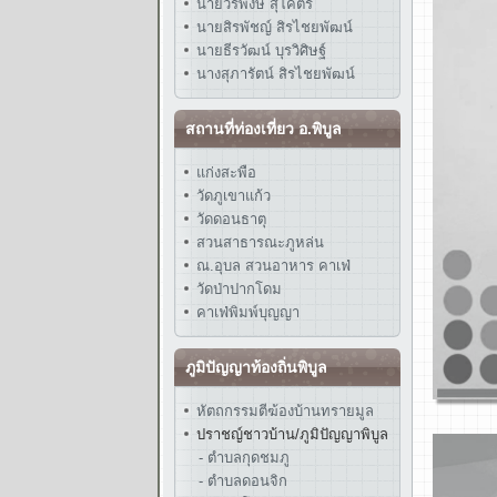
นายวรพงษ์ สุโคตร
นายสิรพัชญ์ สิรไชยพัฒน์
นายธีรวัฒน์ บุรวิศิษฐ์
นางสุภารัตน์ สิรไชยพัฒน์
สถานที่ท่องเที่ยว อ.พิบูล
แก่งสะพือ
วัดภูเขาแก้ว
วัดดอนธาตุ
สวนสาธารณะภูหล่น
ณ.อุบล สวนอาหาร คาเฟ่
วัดป่าปากโดม
คาเฟ่พิมพ์บุญญา
ภูมิปัญญาท้องถิ่นพิบูล
หัตถกรรมตีฆ้องบ้านทรายมูล
ปราชญ์ชาวบ้าน/ภูมิปัญญาพิบูล
- ตำบลกุดชมภู
- ตำบลดอนจิก