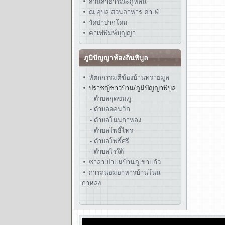
สวนสาธารณะภูหล่น
ณ.อุบล สวนอาหาร คาเฟ่
วัดป่าปากโดม
คาเฟ่พิมพ์บุญญา
ภูมิปัญญาท้องถิ่นพิบูล
หัตถกรรมตีฆ้องบ้านทรายมูล
ปราชญ์ชาวบ้าน/ภูมิปัญญาพิบูล
- ตำบลกุดชมภู
- ตำบลดอนจิก
- ตำบลโนนกาหลง
- ตำบลโพธิ์ไทร
- ตำบลโพธิ์ศรี
- ตำบลไร่ใต้
ซาลาเปาแม่บ้านภูเขาแก้ว
การถนอมอาหารบ้านโนน
กาหลง