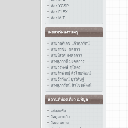
ห้อง YGSP
ห้อง FLEX
ห้อง MIT
เผยแพร่ผลงานครู
นายกฤติเดช แก้วศุภรัตน์
นายสรชัย ผลขาว
นายนิเวศ มงคลการ
นางสุภาวดี มงคลการ
นายวรพงษ์ สุโคตร
นายสิรพัชญ์ สิรไชยพัฒน์
นายธีรวัฒน์ บุรวิศิษฐ์
นางสุภารัตน์ สิรไชยพัฒน์
สถานที่ท่องเที่ยว อ.พิบูล
แก่งสะพือ
วัดภูเขาแก้ว
วัดดอนธาตุ