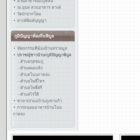
สวนสาธารณะภูหล่น
ณ.อุบล สวนอาหาร คาเฟ่
วัดป่าปากโดม
คาเฟ่พิมพ์บุญญา
ภูมิปัญญาท้องถิ่นพิบูล
หัตถกรรมตีฆ้องบ้านทรายมูล
ปราชญ์ชาวบ้าน/ภูมิปัญญาพิบูล
- ตำบลกุดชมภู
- ตำบลดอนจิก
- ตำบลโนนกาหลง
- ตำบลโพธิ์ไทร
- ตำบลโพธิ์ศรี
- ตำบลไร่ใต้
ซาลาเปาแม่บ้านภูเขาแก้ว
การถนอมอาหารบ้านโนน
กาหลง