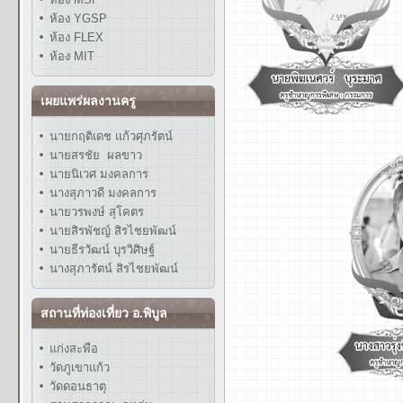
ห้อง YGSP
ห้อง FLEX
ห้อง MIT
เผยแพร่ผลงานครู
นายกฤติเดช แก้วศุภรัตน์
นายสรชัย ผลขาว
นายนิเวศ มงคลการ
นางสุภาวดี มงคลการ
นายวรพงษ์ สุโคตร
นายสิรพัชญ์ สิรไชยพัฒน์
นายธีรวัฒน์ บุรวิศิษฐ์
นางสุภารัตน์ สิรไชยพัฒน์
สถานที่ท่องเที่ยว อ.พิบูล
แก่งสะพือ
วัดภูเขาแก้ว
วัดดอนธาตุ