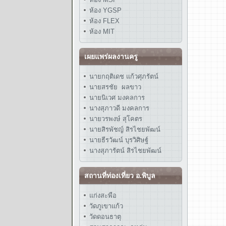
ห้อง YGSP
ห้อง FLEX
ห้อง MIT
เผยแพร่ผลงานครู
นายกฤติเดช แก้วศุภรัตน์
นายสรชัย ผลขาว
นายนิเวศ มงคลการ
นางสุภาวดี มงคลการ
นายวรพงษ์ สุโคตร
นายสิรพัชญ์ สิรไชยพัฒน์
นายธีรวัฒน์ บุรวิศิษฐ์
นางสุภารัตน์ สิรไชยพัฒน์
สถานที่ท่องเที่ยว อ.พิบูล
แก่งสะพือ
วัดภูเขาแก้ว
วัดดอนธาตุ