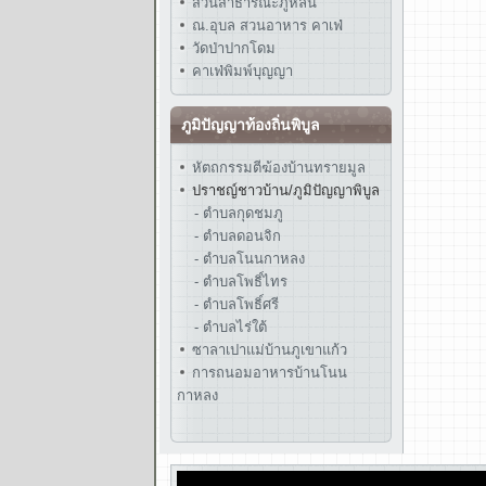
สวนสาธารณะภูหล่น
ณ.อุบล สวนอาหาร คาเฟ่
วัดป่าปากโดม
คาเฟ่พิมพ์บุญญา
ภูมิปัญญาท้องถิ่นพิบูล
หัตถกรรมตีฆ้องบ้านทรายมูล
ปราชญ์ชาวบ้าน/ภูมิปัญญาพิบูล
- ตำบลกุดชมภู
- ตำบลดอนจิก
- ตำบลโนนกาหลง
- ตำบลโพธิ์ไทร
- ตำบลโพธิ์ศรี
- ตำบลไร่ใต้
ซาลาเปาแม่บ้านภูเขาแก้ว
การถนอมอาหารบ้านโนน
กาหลง