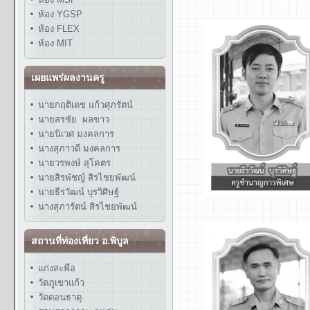
ห้อง YGSP
ห้อง FLEX
ห้อง MIT
เผยแพร่ผลงานครู
นายกฤติเดช แก้วศุภรัตน์
นายสรชัย ผลขาว
นายนิเวศ มงคลการ
นางสุภาวดี มงคลการ
นายวรพงษ์ สุโคตร
นายสิรพัชญ์ สิรไชยพัฒน์
นายธีรวัฒน์ บุรวิศิษฐ์
นางสุภารัตน์ สิรไชยพัฒน์
สถานที่ท่องเที่ยว อ.พิบูล
แก่งสะพือ
วัดภูเขาแก้ว
วัดดอนธาตุ