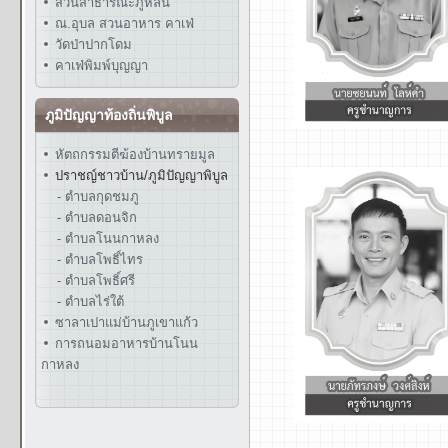
สวนสาธารณะภูหล่น
ณ.อุบล สวนอาหาร คาเฟ่
วัดป่าปากโดม
คาเฟ่พิมพ์บุญญา
ภูมิปัญญาท้องถิ่นพิบูล
หัตถกรรมตีฆ้องบ้านทรายมูล
ปราชญ์ชาวบ้าน/ภูมิปัญญาพิบูล
- ตำบลกุดชมภู
- ตำบลดอนจิก
- ตำบลโนนกาหลง
- ตำบลโพธิ์ไทร
- ตำบลโพธิ์ศรี
- ตำบลไร่ใต้
ซาลาเปาแม่บ้านภูเขาแก้ว
การถนอมอาหารบ้านโนน
กาหลง