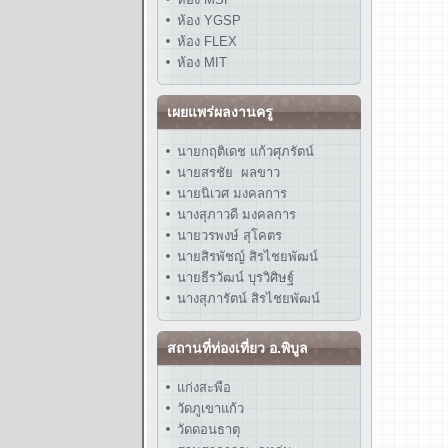
ห้อง YGSP
ห้อง FLEX
ห้อง MIT
เผยแพร่ผลงานครู
นายกฤติเดช แก้วศุภรัตน์
นายสรชัย ผลขาว
นายนิเวศ มงคลการ
นางสุภาวดี มงคลการ
นายวรพงษ์ สุโคตร
นายสิรพัชญ์ สิรไชยพัฒน์
นายธีรวัฒน์ บุรวิศิษฐ์
นางสุภารัตน์ สิรไชยพัฒน์
สถานที่ท่องเที่ยว อ.พิบูล
แก่งสะพือ
วัดภูเขาแก้ว
วัดดอนธาตุ