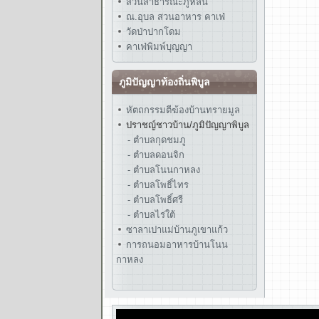
สวนสาธารณะภูหล่น
ณ.อุบล สวนอาหาร คาเฟ่
วัดป่าปากโดม
คาเฟ่พิมพ์บุญญา
ภูมิปัญญาท้องถิ่นพิบูล
หัตถกรรมตีฆ้องบ้านทรายมูล
ปราชญ์ชาวบ้าน/ภูมิปัญญาพิบูล
- ตำบลกุดชมภู
- ตำบลดอนจิก
- ตำบลโนนกาหลง
- ตำบลโพธิ์ไทร
- ตำบลโพธิ์ศรี
- ตำบลไร่ใต้
ซาลาเปาแม่บ้านภูเขาแก้ว
การถนอมอาหารบ้านโนน
กาหลง