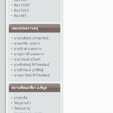
ห้อง YGSP
ห้อง FLEX
ห้อง MIT
เผยแพร่ผลงานครู
นายกฤติเดช แก้วศุภรัตน์
นายสรชัย ผลขาว
นายนิเวศ มงคลการ
นางสุภาวดี มงคลการ
นายวรพงษ์ สุโคตร
นายสิรพัชญ์ สิรไชยพัฒน์
นายธีรวัฒน์ บุรวิศิษฐ์
นางสุภารัตน์ สิรไชยพัฒน์
สถานที่ท่องเที่ยว อ.พิบูล
แก่งสะพือ
วัดภูเขาแก้ว
วัดดอนธาตุ