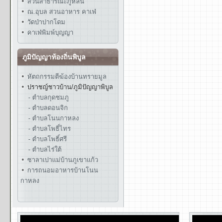
สวนสาธารณะภูหล่น
ณ.อุบล สวนอาหาร คาเฟ่
วัดป่าปากโดม
คาเฟ่พิมพ์บุญญา
ภูมิปัญญาท้องถิ่นพิบูล
หัตถกรรมตีฆ้องบ้านทรายมูล
ปราชญ์ชาวบ้าน/ภูมิปัญญาพิบูล
- ตำบลกุดชมภู
- ตำบลดอนจิก
- ตำบลโนนกาหลง
- ตำบลโพธิ์ไทร
- ตำบลโพธิ์ศรี
- ตำบลไร่ใต้
ซาลาเปาแม่บ้านภูเขาแก้ว
การถนอมอาหารบ้านโนน
กาหลง