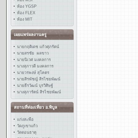
ห้อง YGSP
ห้อง FLEX
ห้อง MIT
เผยแพร่ผลงานครู
นายกฤติเดช แก้วศุภรัตน์
นายสรชัย ผลขาว
นายนิเวศ มงคลการ
นางสุภาวดี มงคลการ
นายวรพงษ์ สุโคตร
นายสิรพัชญ์ สิรไชยพัฒน์
นายธีรวัฒน์ บุรวิศิษฐ์
นางสุภารัตน์ สิรไชยพัฒน์
สถานที่ท่องเที่ยว อ.พิบูล
แก่งสะพือ
วัดภูเขาแก้ว
วัดดอนธาตุ