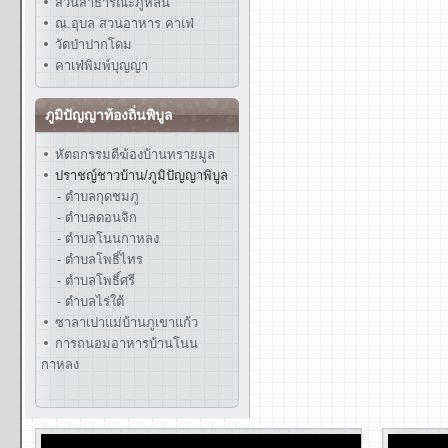
สวนสาธารณะภูหล่น
ณ.อุบล สวนอาหาร คาเฟ่
วัดป่าปากโดม
คาเฟ่พิมพ์บุญญา
ภูมิปัญญาท้องถิ่นพิบูล
หัตถกรรมตีฆ้องบ้านทรายมูล
ปราชญ์ชาวบ้าน/ภูมิปัญญาพิบูล
- ตำบลกุดชมภู
- ตำบลดอนจิก
- ตำบลโนนกาหลง
- ตำบลโพธิ์ไทร
- ตำบลโพธิ์ศรี
- ตำบลไร่ใต้
ซาลาเปาแม่บ้านภูเขาแก้ว
การถนอมอาหารบ้านโนน
กาหลง