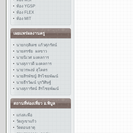
ห้อง YGSP
ห้อง FLEX
ห้อง MIT
เผยแพร่ผลงานครู
นายกฤติเดช แก้วศุภรัตน์
นายสรชัย ผลขาว
นายนิเวศ มงคลการ
นางสุภาวดี มงคลการ
นายวรพงษ์ สุโคตร
นายสิรพัชญ์ สิรไชยพัฒน์
นายธีรวัฒน์ บุรวิศิษฐ์
นางสุภารัตน์ สิรไชยพัฒน์
สถานที่ท่องเที่ยว อ.พิบูล
แก่งสะพือ
วัดภูเขาแก้ว
วัดดอนธาตุ