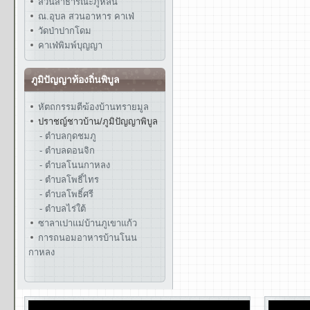
สวนสาธารณะภูหล่น
ณ.อุบล สวนอาหาร คาเฟ่
วัดป่าปากโดม
คาเฟ่พิมพ์บุญญา
ภูมิปัญญาท้องถิ่นพิบูล
หัตถกรรมตีฆ้องบ้านทรายมูล
ปราชญ์ชาวบ้าน/ภูมิปัญญาพิบูล
- ตำบลกุดชมภู
- ตำบลดอนจิก
- ตำบลโนนกาหลง
- ตำบลโพธิ์ไทร
- ตำบลโพธิ์ศรี
- ตำบลไร่ใต้
ซาลาเปาแม่บ้านภูเขาแก้ว
การถนอมอาหารบ้านโนน
กาหลง