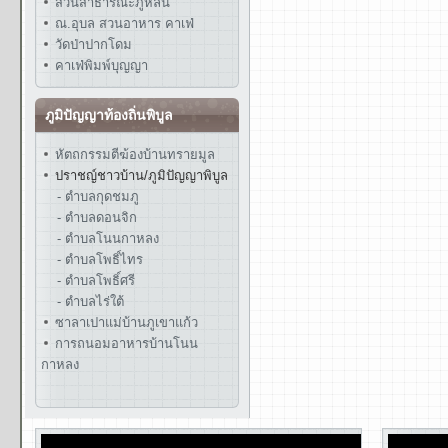
สวนสาธารณะภูหล่น
ณ.อุบล สวนอาหาร คาเฟ่
วัดป่าปากโดม
คาเฟ่พิมพ์บุญญา
ภูมิปัญญาท้องถิ่นพิบูล
หัตถกรรมตีฆ้องบ้านทรายมูล
ปราชญ์ชาวบ้าน/ภูมิปัญญาพิบูล
- ตำบลกุดชมภู
- ตำบลดอนจิก
- ตำบลโนนกาหลง
- ตำบลโพธิ์ไทร
- ตำบลโพธิ์ศรี
- ตำบลไร่ใต้
ซาลาเปาแม่บ้านภูเขาแก้ว
การถนอมอาหารบ้านโนน
กาหลง