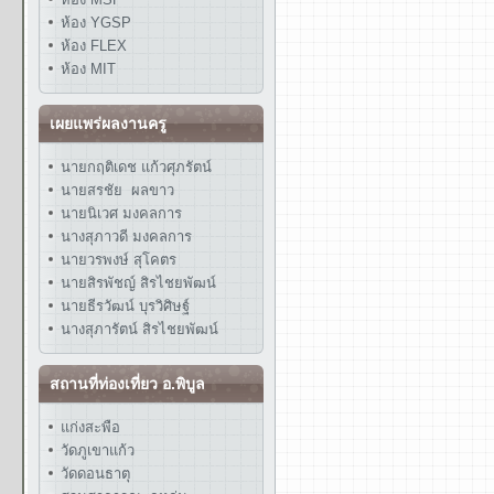
ห้อง YGSP
ห้อง FLEX
ห้อง MIT
เผยแพร่ผลงานครู
นายกฤติเดช แก้วศุภรัตน์
นายสรชัย ผลขาว
นายนิเวศ มงคลการ
นางสุภาวดี มงคลการ
นายวรพงษ์ สุโคตร
นายสิรพัชญ์ สิรไชยพัฒน์
นายธีรวัฒน์ บุรวิศิษฐ์
นางสุภารัตน์ สิรไชยพัฒน์
สถานที่ท่องเที่ยว อ.พิบูล
แก่งสะพือ
วัดภูเขาแก้ว
วัดดอนธาตุ