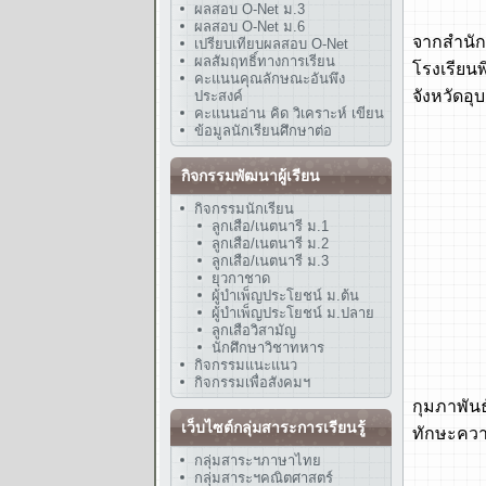
ผลสอบ O-Net ม.3
พ.ศ. 25
ผลสอบ O-Net ม.6
จากสำนัก
เปรียบเทียบผลสอบ O-Net
ผลสัมฤทธิ์ทางการเรียน
โรงเรียน
คะแนนคุณลักษณะอันพึง
จังหวัดอุ
ประสงค์
คะแนนอ่าน คิด วิเคราะห์ เขียน
ข้อมูลนักเรียนศึกษาต่อ
- งบก่อ
- งบก่อ
กิจกรรมพัฒนาผู้เรียน
- งบก่อ
กิจกรรมนักเรียน
- งบก่อ
ลูกเสือ/เนตนารี ม.1
ลูกเสือ/เนตนารี ม.2
- งบก่อ
ลูกเสือ/เนตนารี ม.3
- งบก่อ
ยุวกาชาด
ผู้บำเพ็ญประโยชน์ ม.ต้น
- งบปรั
ผู้บำเพ็ญประโยชน์ ม.ปลาย
ลูกเสือวิสามัญ
พ.ศ. 25
นักศึกษาวิชาทหาร
กิจกรรมแนะแนว
พ.ศ. 25
กิจกรรมเพื่อสังคมฯ
กุมภาพัน
เว็บไซต์กลุ่มสาระการเรียนรู้
ทักษะควา
- โรงเร
กลุ่มสาระฯภาษาไทย
กลุ่มสาระฯคณิตศาสตร์