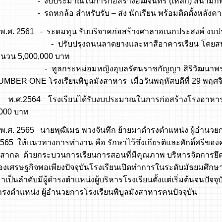
ะมาณในการก่อสร้างอัฒจันทร์ (เหล็ก) สนามกีฬา จ
้อ สำหรับรับ – ส่ง นักเรียน พร้อมติดตั้งหลังคา ง
61 - ระดมทุน รับบริจาคก่อสร้างศาลาอเนกประสงค์ งบปร
ปรุงถนนลาดยางและทาสีอาคารเรียน โดยสนับสนุน
จำนวน 5,000,000 บาท
ระหม่อมหญิงอุบลรัตนราชกัญญา สิริวัฒนาพรรณวดี เ
MBER ONE โรงเรียนพิบูลมังสาหาร เมื่อวันพฤหัสบดีที่ 29 พฤศ
4 โรงเรียนได้รับงบประมาณในการก่อสร้างโรงอาหาร 2 ชั
000 บาท
5 นายพุฒิเมธ พวงจันทึก ย้ายมาดำรงตำแหน่ง ผู้อำนวยการโร
565 ให้แนวทางการทำงาน คือ รักษาไว้ซึ่งเกียรติและศักดิ์ศรีขอ
ากล ด้วยกระบวนการเรียนการสอนที่มีคุณภาพ บริหารจัดการยึ
เศรษฐกิจพอเพียงปัจจุบันโรงเรียนเปิดทำการในระดับมัธยมศึกษาปีท
าเป็นลำดับมีผู้ดำรงตำแหน่งผู้บริหารโรงเรียนตั้งแต่เริ่มต้นจนป
ำรงตำแหน่ง ผู้อำนวยการโรงเรียนพิบูลมังสาหารคนปัจจุบัน