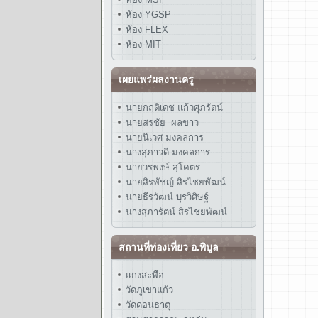
ห้อง YGSP
ห้อง FLEX
ห้อง MIT
เผยแพร่ผลงานครู
นายกฤติเดช แก้วศุภรัตน์
นายสรชัย ผลขาว
นายนิเวศ มงคลการ
นางสุภาวดี มงคลการ
นายวรพงษ์ สุโคตร
นายสิรพัชญ์ สิรไชยพัฒน์
นายธีรวัฒน์ บุรวิศิษฐ์
นางสุภารัตน์ สิรไชยพัฒน์
สถานที่ท่องเที่ยว อ.พิบูล
แก่งสะพือ
วัดภูเขาแก้ว
วัดดอนธาตุ