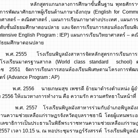
ตรแกนกลางการศึกษาขั้นพื้นฐาน พุทธศักราช 2551 จ
ารพัฒนาศักยภาพผู้เรียนด้านภาษาอังกฤษ (English for Com
ยาศาสตร์ – คณิตศาสตร์ , แผนการเรียนภาษาต่างประเทศ , แผนการ
ดับชั้นมัธยมศึกษาตอนปลาย และจัดการเรียนการสอนห้องเรียนพ
Intensive English Program : IEP) แผนการเรียนวิทยาศาสตร์ – ค
นมัธยมศึกษาตอนปลาย
55 โรงเรียนพิบูลมังสาหารจัดหลักสูตรการเรียนการสอน โ
ยงโรงเรียนมาตรฐานสากล (World class standard school) ต
ราช 2551 จัดการเรียนการสอนห้องเรียนพิเศษตามโครงการพัฒ
ตร์ (Advance Program : AP)
56 นายเกษมสุข เพชรดี ย้ายมาดำรงตำแหน่ง ผู้อำนวยการโ
2556 ให้แนวทางการทำงาน คือ ความรัก ความศรัทธาในหน้าที่
57 โรงเรียนพิบูลมังสาหารร่วมกับอำเภอพิบูลมังสาหาร
นความช่วยเหลือแก่ราษฏรจังหวัดอุบลราชธานี โดยผู้แทนพระ
เลขาธิการเป็นประธานในพิธีพระราชทานความช่วยเหลือแก่ราษ
2557 เวลา 10.15 น. ณ หอประชุมราษฎร์รังสรรค์ โรงเรียนพิบูลม