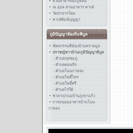
สวนสาธารณะภูหล่น
ณ.อุบล สวนอาหาร คาเฟ่
วัดป่าปากโดม
คาเฟ่พิมพ์บุญญา
ภูมิปัญญาท้องถิ่นพิบูล
หัตถกรรมตีฆ้องบ้านทรายมูล
ปราชญ์ชาวบ้าน/ภูมิปัญญาพิบูล
- ตำบลกุดชมภู
- ตำบลดอนจิก
- ตำบลโนนกาหลง
- ตำบลโพธิ์ไทร
- ตำบลโพธิ์ศรี
- ตำบลไร่ใต้
ซาลาเปาแม่บ้านภูเขาแก้ว
การถนอมอาหารบ้านโนน
กาหลง