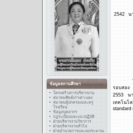
พ.ศ. 25
2542 นาย
วันที่
พ.ศ. 25
พ.ศ. 25
พ.ศ. 25
พ.ศ. 25
พ.ศ. 25
ข้อมูลสถานศึกษา
รอบสอง 
โครงสร้างการบริหารงาน
2553 นา
สมาคมศิษย์เก่าเทา-แดง
เทคโนโล
สมาคมผู้ปกครองและครู
โรงเรียน
standard 
ข้อมูลบุคลากร
กฎระเบียบและแนวปฏิบัติ
พ.ศ. 25
ฝ่ายบริหารงานวิชาการ
- โรงเ
ฝ่ายบริหารงานทั่วไป
ฝ่ายอำนวยการและงบประมาณ