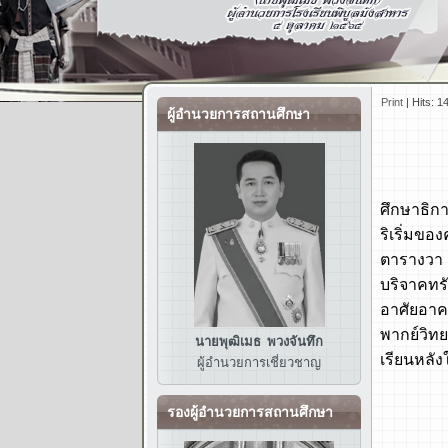
Print
|
Hits: 1
ผู้อำนวยการสถานศึกษา
ศึกษาธิก
ริเริ่มข
ตารางวา 
บริจาคทร
อาศัยอาค
พากย์วิทย
นายพุฒิเมธ พวงจันทึก
เรียนหลัง
ผู้อำนวยการ
เชี่ยวชาญ
พ.ศ. 251
รองผู้อำนวยการสถานศึกษา
พ.ศ. 25