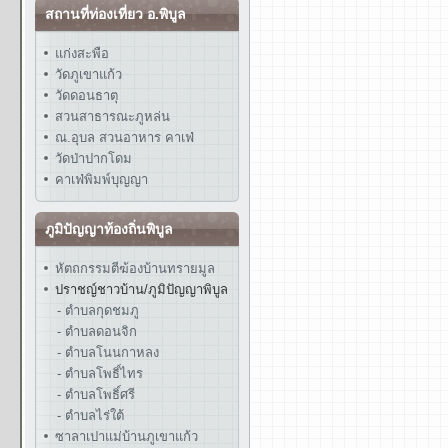
สถานที่ท่องเที่ยว อ.พิบูล
แก่งสะพือ
วัดภูเขาแก้ว
วัดดอนธาตุ
สวนสาธารณะภูหล่น
ณ.อุบล สวนอาหาร คาเฟ่
วัดป่าปากโดม
คาเฟ่พิมพ์บุญญา
ภูมิปัญญาท้องถิ่นพิบูล
หัตถกรรมตีฆ้องบ้านทรายมูล
ปราชญ์ชาวบ้าน/ภูมิปัญญาพิบูล
- ตำบลกุดชมภู
- ตำบลดอนจิก
- ตำบลโนนกาหลง
- ตำบลโพธิ์ไทร
- ตำบลโพธิ์ศรี
- ตำบลไร่ใต้
ซาลาเปาแม่บ้านภูเขาแก้ว