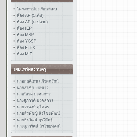
โครงการห้องเรียนพิเศษ
ห้อง AP (ม.ต้น)
ห้อง AP (ม.ปลาย)
ห้อง IEP
ห้อง MSP
ห้อง YGSP
ห้อง FLEX
ห้อง MIT
เผยแพร่ผลงานครู
นายกฤติเดช แก้วศุภรัตน์
นายสรชัย ผลขาว
นายนิเวศ มงคลการ
นางสุภาวดี มงคลการ
นายวรพงษ์ สุโคตร
นายสิรพัชญ์ สิรไชยพัฒน์
นายธีรวัฒน์ บุรวิศิษฐ์
นางสุภารัตน์ สิรไชยพัฒน์