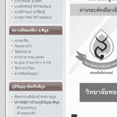
นายวรพงษ์ สุโคตร
นายสิรพัชญ์ สิรไชยพัฒน์
นายธีรวัฒน์ บุรวิศิษฐ์
นางสุภารัตน์ สิรไชยพัฒน์
สถานที่ท่องเที่ยว อ.พิบูล
แก่งสะพือ
วัดภูเขาแก้ว
วัดดอนธาตุ
สวนสาธารณะภูหล่น
ณ.อุบล สวนอาหาร คาเฟ่
วัดป่าปากโดม
คาเฟ่พิมพ์บุญญา
ภูมิปัญญาท้องถิ่นพิบูล
หัตถกรรมตีฆ้องบ้านทรายมูล
ปราชญ์ชาวบ้าน/ภูมิปัญญาพิบูล
- ตำบลกุดชมภู
- ตำบลดอนจิก