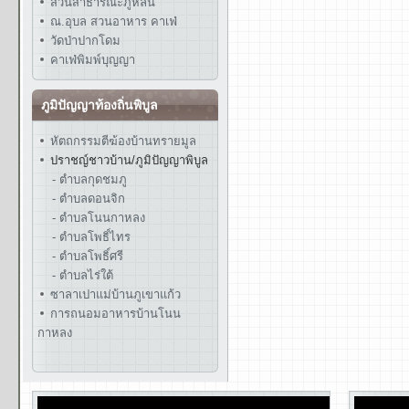
สวนสาธารณะภูหล่น
ณ.อุบล สวนอาหาร คาเฟ่
วัดป่าปากโดม
คาเฟ่พิมพ์บุญญา
ภูมิปัญญาท้องถิ่นพิบูล
หัตถกรรมตีฆ้องบ้านทรายมูล
ปราชญ์ชาวบ้าน/ภูมิปัญญาพิบูล
- ตำบลกุดชมภู
- ตำบลดอนจิก
- ตำบลโนนกาหลง
- ตำบลโพธิ์ไทร
- ตำบลโพธิ์ศรี
- ตำบลไร่ใต้
ซาลาเปาแม่บ้านภูเขาแก้ว
การถนอมอาหารบ้านโนน
กาหลง