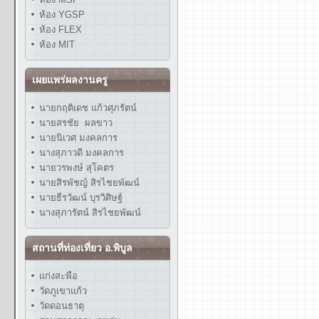
ห้อง YGSP
ห้อง FLEX
ห้อง MIT
เผยแพร่ผลงานครู
นายกฤติเดช แก้วศุภรัตน์
นายสรชัย ผลขาว
นายนิเวศ มงคลการ
นางสุภาวดี มงคลการ
นายวรพงษ์ สุโคตร
นายสิรพัชญ์ สิรไชยพัฒน์
นายธีรวัฒน์ บุรวิศิษฐ์
นางสุภารัตน์ สิรไชยพัฒน์
สถานที่ท่องเที่ยว อ.พิบูล
แก่งสะพือ
วัดภูเขาแก้ว
วัดดอนธาตุ