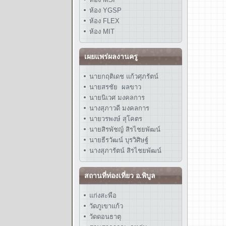
ห้อง YGSP
ห้อง FLEX
ห้อง MIT
เผยแพร่ผลงานครู
นายกฤติเดช แก้วศุภรัตน์
นายสรชัย ผลขาว
นายนิเวศ มงคลการ
นางสุภาวดี มงคลการ
นายวรพงษ์ สุโคตร
นายสิรพัชญ์ สิรไชยพัฒน์
นายธีรวัฒน์ บุรวิศิษฐ์
นางสุภารัตน์ สิรไชยพัฒน์
สถานที่ท่องเที่ยว อ.พิบูล
แก่งสะพือ
วัดภูเขาแก้ว
วัดดอนธาตุ