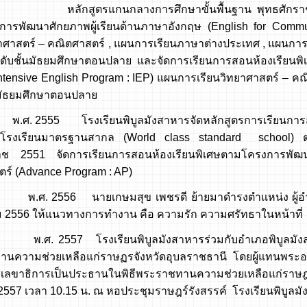
ตรแกนกลางการศึกษาขั้นพื้นฐาน พุทธศักราช 2551 จ
ารพัฒนาศักยภาพผู้เรียนด้านภาษาอังกฤษ (English for Com
ยาศาสตร์ – คณิตศาสตร์ , แผนการเรียนภาษาต่างประเทศ , แผนการ
ดับชั้นมัธยมศึกษาตอนปลาย และจัดการเรียนการสอนห้องเรียนพ
Intensive English Program : IEP) แผนการเรียนวิทยาศาสตร์ – ค
นมัธยมศึกษาตอนปลาย
55 โรงเรียนพิบูลมังสาหารจัดหลักสูตรการเรียนการสอน โ
ยงโรงเรียนมาตรฐานสากล (World class standard school) ต
ราช 2551 จัดการเรียนการสอนห้องเรียนพิเศษตามโครงการพัฒ
ตร์ (Advance Program : AP)
56 นายเกษมสุข เพชรดี ย้ายมาดำรงตำแหน่ง ผู้อำนวยการโ
2556 ให้แนวทางการทำงาน คือ ความรัก ความศรัทธาในหน้าที่
57 โรงเรียนพิบูลมังสาหารร่วมกับอำเภอพิบูลมังสาหาร
นความช่วยเหลือแก่ราษฏรจังหวัดอุบลราชธานี โดยผู้แทนพระ
เลขาธิการเป็นประธานในพิธีพระราชทานความช่วยเหลือแก่ราษ
2557 เวลา 10.15 น. ณ หอประชุมราษฎร์รังสรรค์ โรงเรียนพิบูลม