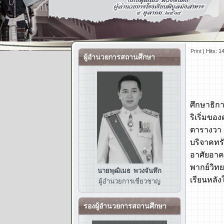
Print
|
Hits: 1
ผู้อำนวยการสถานศึกษา
ศึกษาธิก
ริเริ่มข
ตารางวา 
บริจาคทร
อาศัยอาค
พากย์วิทย
นายพุฒิเมธ พวงจันทึก
เรียนหลัง
ผู้อำนวยการ
เชี่ยวชาญ
พ.ศ. 251
รองผู้อำนวยการสถานศึกษา
พ.ศ. 25