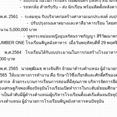
ะมาณในการก่อสร้างอัฒจันทร์ (เหล็ก) สนามกีฬา จ
้อ สำหรับรับ – ส่ง นักเรียน พร้อมติดตั้งหลังคา ง
61 - ระดมทุน รับบริจาคก่อสร้างศาลาอเนกประสงค์ งบปร
ปรุงถนนลาดยางและทาสีอาคารเรียน โดยสนับสนุน
จำนวน 5,000,000 บาท
ระหม่อมหญิงอุบลรัตนราชกัญญา สิริวัฒนาพรรณวดี เ
MBER ONE โรงเรียนพิบูลมังสาหาร เมื่อวันพฤหัสบดีที่ 29 พฤศ
4 โรงเรียนได้รับงบประมาณในการก่อสร้างโรงอาหาร 2 ชั
000 บาท
5 นายพุฒิเมธ พวงจันทึก ย้ายมาดำรงตำแหน่ง ผู้อำนวยการโร
565 ให้แนวทางการทำงาน คือ รักษาไว้ซึ่งเกียรติและศักดิ์ศรีขอ
ากล ด้วยกระบวนการเรียนการสอนที่มีคุณภาพ บริหารจัดการยึ
เศรษฐกิจพอเพียงปัจจุบันโรงเรียนเปิดทำการในระดับมัธยมศึกษาปีท
าเป็นลำดับมีผู้ดำรงตำแหน่งผู้บริหารโรงเรียนตั้งแต่เริ่มต้นจนป
ำรงตำแหน่ง ผู้อำนวยการโรงเรียนพิบูลมังสาหารคนปัจจุบัน