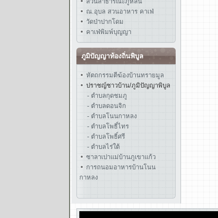
สวนสาธารณะภูหล่น
ณ.อุบล สวนอาหาร คาเฟ่
วัดป่าปากโดม
คาเฟ่พิมพ์บุญญา
ภูมิปัญญาท้องถิ่นพิบูล
หัตถกรรมตีฆ้องบ้านทรายมูล
ปราชญ์ชาวบ้าน/ภูมิปัญญาพิบูล
- ตำบลกุดชมภู
- ตำบลดอนจิก
- ตำบลโนนกาหลง
- ตำบลโพธิ์ไทร
- ตำบลโพธิ์ศรี
- ตำบลไร่ใต้
ซาลาเปาแม่บ้านภูเขาแก้ว
การถนอมอาหารบ้านโนน
กาหลง