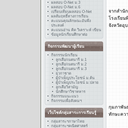
ผลสอบ O-Net ม.3
พ.ศ. 25
ผลสอบ O-Net ม.6
จากสำนัก
เปรียบเทียบผลสอบ O-Net
ผลสัมฤทธิ์ทางการเรียน
โรงเรียน
คะแนนคุณลักษณะอันพึง
จังหวัดอุ
ประสงค์
คะแนนอ่าน คิด วิเคราะห์ เขียน
ข้อมูลนักเรียนศึกษาต่อ
- งบก่อ
- งบก่อ
กิจกรรมพัฒนาผู้เรียน
- งบก่อ
กิจกรรมนักเรียน
- งบก่อ
ลูกเสือ/เนตนารี ม.1
ลูกเสือ/เนตนารี ม.2
- งบก่อ
ลูกเสือ/เนตนารี ม.3
- งบก่อ
ยุวกาชาด
ผู้บำเพ็ญประโยชน์ ม.ต้น
- งบปรั
ผู้บำเพ็ญประโยชน์ ม.ปลาย
ลูกเสือวิสามัญ
พ.ศ. 25
นักศึกษาวิชาทหาร
กิจกรรมแนะแนว
พ.ศ. 25
กิจกรรมเพื่อสังคมฯ
กุมภาพัน
เว็บไซต์กลุ่มสาระการเรียนรู้
ทักษะควา
- โรงเร
กลุ่มสาระฯภาษาไทย
กลุ่มสาระฯคณิตศาสตร์