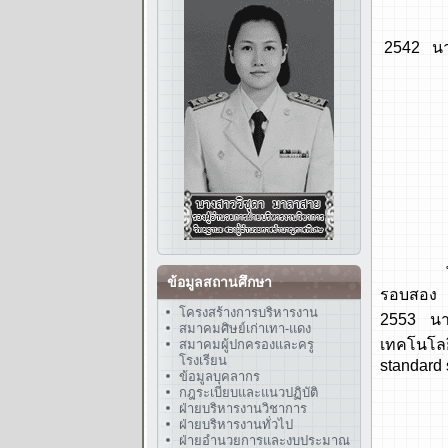
พ.ศ. 25
2542 นาย
วันที่
พ.ศ. 25
พ.ศ. 25
พ.ศ. 25
พ.ศ. 25
พ.ศ. 25
ข้อมูลสถานศึกษา
รอบสอง 
โครงสร้างการบริหารงาน
2553 นา
สมาคมศิษย์เก่าเทา-แดง
เทคโนโล
สมาคมผู้ปกครองและครู
โรงเรียน
standard 
ข้อมูลบุคลากร
กฎระเบียบและแนวปฏิบัติ
พ.ศ. 25
ฝ่ายบริหารงานวิชาการ
- โรงเ
ฝ่ายบริหารงานทั่วไป
ฝ่ายอำนวยการและงบประมาณ