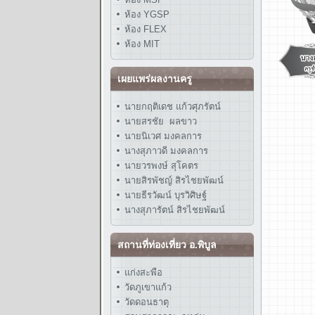
ห้อง YGSP
ห้อง FLEX
ห้อง MIT
เผยแพร่ผลงานครู
นายกฤติเดช แก้วศุภรัตน์
นายสรชัย ผลขาว
นายนิเวศ มงคลการ
นางสุภาวดี มงคลการ
นายวรพงษ์ สุโคตร
นายสิรพัชญ์ สิรไชยพัฒน์
นายธีรวัฒน์ บุรวิศิษฐ์
นางสุภารัตน์ สิรไชยพัฒน์
สถานที่ท่องเที่ยว อ.พิบูล
แก่งสะพือ
วัดภูเขาแก้ว
วัดดอนธาตุ