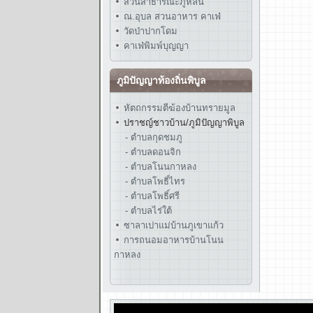
สวนสาธารณะภูหล่น
ณ.อุบล สวนอาหาร คาเฟ่
วัดป่าปากโดม
คาเฟ่พิมพ์บุญญา
ภูมิปัญญาท้องถิ่นพิบูล
หัตถกรรมตีฆ้องบ้านทรายมูล
ปราชญ์ชาวบ้าน/ภูมิปัญญาพิบูล
- ตำบลกุดชมภู
- ตำบลดอนจิก
- ตำบลโนนกาหลง
- ตำบลโพธิ์ไทร
- ตำบลโพธิ์ศรี
- ตำบลไร่ใต้
ซาลาเปาแม่บ้านภูเขาแก้ว
การถนอมอาหารบ้านโนน
กาหลง