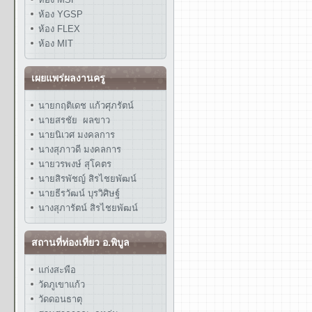
ห้อง YGSP
ห้อง FLEX
ห้อง MIT
เผยแพร่ผลงานครู
นายกฤติเดช แก้วศุภรัตน์
นายสรชัย ผลขาว
นายนิเวศ มงคลการ
นางสุภาวดี มงคลการ
นายวรพงษ์ สุโคตร
นายสิรพัชญ์ สิรไชยพัฒน์
นายธีรวัฒน์ บุรวิศิษฐ์
นางสุภารัตน์ สิรไชยพัฒน์
สถานที่ท่องเที่ยว อ.พิบูล
แก่งสะพือ
วัดภูเขาแก้ว
วัดดอนธาตุ