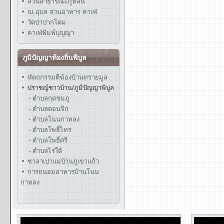
สวนสาธารณะภูหล่น
ณ.อุบล สวนอาหาร คาเฟ่
วัดป่าปากโดม
คาเฟ่พิมพ์บุญญา
ภูมิปัญญาท้องถิ่นพิบูล
หัตถกรรมตีฆ้องบ้านทรายมูล
ปราชญ์ชาวบ้าน/ภูมิปัญญาพิบูล
- ตำบลกุดชมภู
- ตำบลดอนจิก
- ตำบลโนนกาหลง
- ตำบลโพธิ์ไทร
- ตำบลโพธิ์ศรี
- ตำบลไร่ใต้
ซาลาเปาแม่บ้านภูเขาแก้ว
การถนอมอาหารบ้านโนน
กาหลง