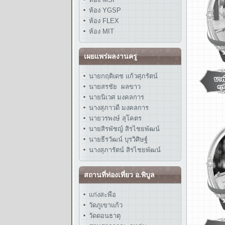
ห้อง YGSP
ห้อง FLEX
ห้อง MIT
เผยแพร่ผลงานครู
นายกฤติเดช แก้วศุภรัตน์
นายสรชัย ผลขาว
นายนิเวศ มงคลการ
นางสุภาวดี มงคลการ
นายวรพงษ์ สุโคตร
นายสิรพัชญ์ สิรไชยพัฒน์
นายธีรวัฒน์ บุรวิศิษฐ์
นางสุภารัตน์ สิรไชยพัฒน์
สถานที่ท่องเที่ยว อ.พิบูล
แก่งสะพือ
วัดภูเขาแก้ว
วัดดอนธาตุ