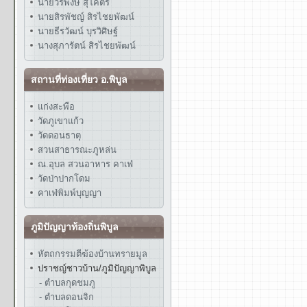
นายวรพงษ์ สุโคตร
นายสิรพัชญ์ สิรไชยพัฒน์
นายธีรวัฒน์ บุรวิศิษฐ์
นางสุภารัตน์ สิรไชยพัฒน์
สถานที่ท่องเที่ยว อ.พิบูล
แก่งสะพือ
วัดภูเขาแก้ว
วัดดอนธาตุ
สวนสาธารณะภูหล่น
ณ.อุบล สวนอาหาร คาเฟ่
วัดป่าปากโดม
คาเฟ่พิมพ์บุญญา
ภูมิปัญญาท้องถิ่นพิบูล
หัตถกรรมตีฆ้องบ้านทรายมูล
ปราชญ์ชาวบ้าน/ภูมิปัญญาพิบูล
- ตำบลกุดชมภู
- ตำบลดอนจิก