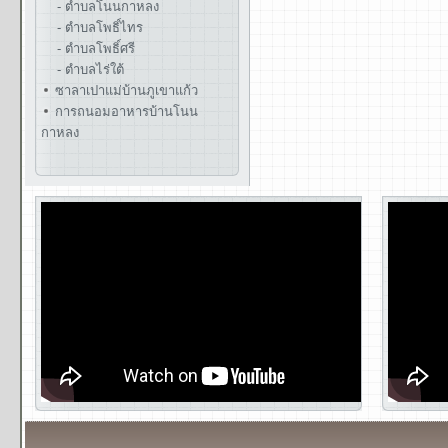
- ตำบลโนนกาหลง
- ตำบลโพธิ์ไทร
- ตำบลโพธิ์ศรี
- ตำบลไร่ใต้
ซาลาเปาแม่บ้านภูเขาแก้ว
การถนอมอาหารบ้านโนน
กาหลง