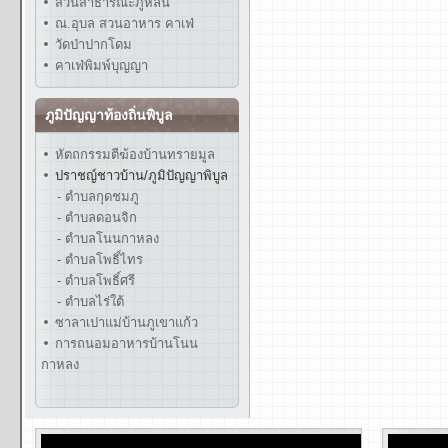
สวนสาธารณะภูหล่น
ณ.อุบล สวนอาหาร คาเฟ่
วัดป่าปากโดม
คาเฟ่พิมพ์บุญญา
ภูมิปัญญาท้องถิ่นพิบูล
หัตถกรรมตีฆ้องบ้านทรายมูล
ปราชญ์ชาวบ้าน/ภูมิปัญญาพิบูล
- ตำบลกุดชมภู
- ตำบลดอนจิก
- ตำบลโนนกาหลง
- ตำบลโพธิ์ไทร
- ตำบลโพธิ์ศรี
- ตำบลไร่ใต้
ซาลาเปาแม่บ้านภูเขาแก้ว
การถนอมอาหารบ้านโนน
กาหลง