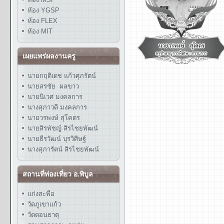
ห้อง YGSP
ห้อง FLEX
ห้อง MIT
เผยแพร่ผลงานครู
นายกฤติเดช แก้วศุภรัตน์
นายสรชัย ผลขาว
นายนิเวศ มงคลการ
นางสุภาวดี มงคลการ
นายวรพงษ์ สุโคตร
นายสิรพัชญ์ สิรไชยพัฒน์
นายธีรวัฒน์ บุรวิศิษฐ์
นางสุภารัตน์ สิรไชยพัฒน์
สถานที่ท่องเที่ยว อ.พิบูล
แก่งสะพือ
วัดภูเขาแก้ว
วัดดอนธาตุ