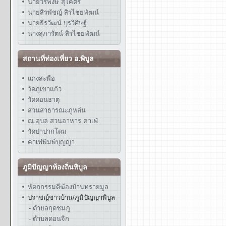
นายวรพงษ์ สุโคตร
นายสิรพัชญ์ สิรไชยพัฒน์
นายธีรวัฒน์ บุรวิศิษฐ์
นางสุภารัตน์ สิรไชยพัฒน์
สถานที่ท่องเที่ยว อ.พิบูล
แก่งสะพือ
วัดภูเขาแก้ว
วัดดอนธาตุ
สวนสาธารณะภูหล่น
ณ.อุบล สวนอาหาร คาเฟ่
วัดป่าปากโดม
คาเฟ่พิมพ์บุญญา
ภูมิปัญญาท้องถิ่นพิบูล
หัตถกรรมตีฆ้องบ้านทรายมูล
ปราชญ์ชาวบ้าน/ภูมิปัญญาพิบูล
- ตำบลกุดชมภู
- ตำบลดอนจิก