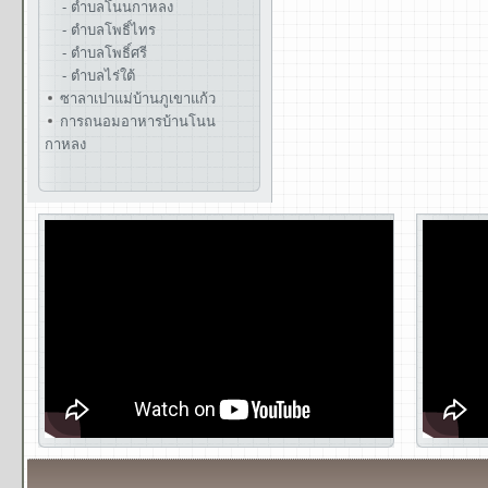
- ตำบลโนนกาหลง
- ตำบลโพธิ์ไทร
- ตำบลโพธิ์ศรี
- ตำบลไร่ใต้
ซาลาเปาแม่บ้านภูเขาแก้ว
การถนอมอาหารบ้านโนน
กาหลง