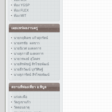
ห้อง YGSP
ห้อง FLEX
ห้อง MIT
เผยแพร่ผลงานครู
นายกฤติเดช แก้วศุภรัตน์
นายสรชัย ผลขาว
นายนิเวศ มงคลการ
นางสุภาวดี มงคลการ
นายวรพงษ์ สุโคตร
นายสิรพัชญ์ สิรไชยพัฒน์
นายธีรวัฒน์ บุรวิศิษฐ์
นางสุภารัตน์ สิรไชยพัฒน์
สถานที่ท่องเที่ยว อ.พิบูล
แก่งสะพือ
วัดภูเขาแก้ว
วัดดอนธาตุ