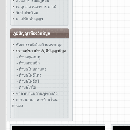
สวนสาธารณะภูหล่น
ณ.อุบล สวนอาหาร คาเฟ่
วัดป่าปากโดม
คาเฟ่พิมพ์บุญญา
ภูมิปัญญาท้องถิ่นพิบูล
หัตถกรรมตีฆ้องบ้านทรายมูล
ปราชญ์ชาวบ้าน/ภูมิปัญญาพิบูล
- ตำบลกุดชมภู
- ตำบลดอนจิก
- ตำบลโนนกาหลง
- ตำบลโพธิ์ไทร
- ตำบลโพธิ์ศรี
- ตำบลไร่ใต้
ซาลาเปาแม่บ้านภูเขาแก้ว
การถนอมอาหารบ้านโนน
กาหลง