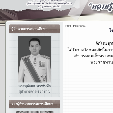
Print
|
Hits: 6991
ผู้อำนวยการสถานศึกษา
โร
จัดโดยยุ
ได้รับรางวัลชนะเลิศในก
เจ้า กรมสมเด็จพระเทพ
พระราชทาน ว
นายพุฒิเมธ พวงจันทึก
ผู้อำนวยการ
เชี่ยวชาญ
รองผู้อำนวยการสถานศึกษา