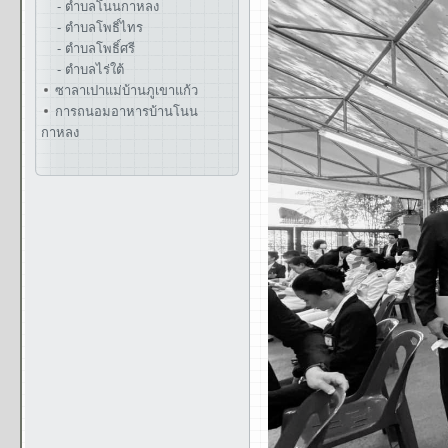
- ตำบลโนนกาหลง
- ตำบลโพธิ์ไทร
- ตำบลโพธิ์ศรี
- ตำบลไร่ใต้
ซาลาเปาแม่บ้านภูเขาแก้ว
การถนอมอาหารบ้านโนน
กาหลง