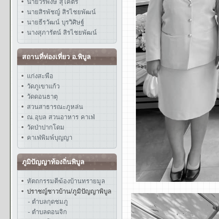
นายวรพงษ์ สุโคตร
นายสิรพัชญ์ สิรไชยพัฒน์
นายธีรวัฒน์ บุรวิศิษฐ์
นางสุภารัตน์ สิรไชยพัฒน์
สถานที่ท่องเที่ยว อ.พิบูล
แก่งสะพือ
วัดภูเขาแก้ว
วัดดอนธาตุ
สวนสาธารณะภูหล่น
ณ.อุบล สวนอาหาร คาเฟ่
วัดป่าปากโดม
คาเฟ่พิมพ์บุญญา
ภูมิปัญญาท้องถิ่นพิบูล
หัตถกรรมตีฆ้องบ้านทรายมูล
ปราชญ์ชาวบ้าน/ภูมิปัญญาพิบูล
- ตำบลกุดชมภู
- ตำบลดอนจิก