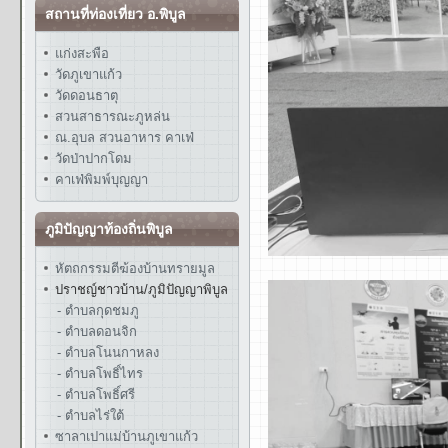
สถานที่ท่องเที่ยว อ.พิบูล
แก่งสะพือ
วัดภูเขาแก้ว
วัดดอนธาตุ
สวนสาธารณะภูหล่น
ณ.อุบล สวนอาหาร คาเฟ่
วัดป่าปากโดม
คาเฟ่พิมพ์บุญญา
ภูมิปัญญาท้องถิ่นพิบูล
หัตถกรรมตีฆ้องบ้านทรายมูล
ปราชญ์ชาวบ้าน/ภูมิปัญญาพิบูล
- ตำบลกุดชมภู
- ตำบลดอนจิก
- ตำบลโนนกาหลง
- ตำบลโพธิ์ไทร
- ตำบลโพธิ์ศรี
- ตำบลไร่ใต้
ซาลาเปาแม่บ้านภูเขาแก้ว