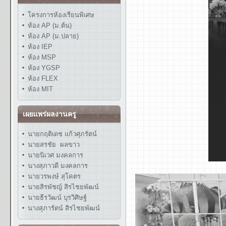
โครงการห้องเรียนพิเศษ
ห้อง AP (ม.ต้น)
ห้อง AP (ม.ปลาย)
ห้อง IEP
ห้อง MSP
ห้อง YGSP
ห้อง FLEX
ห้อง MIT
เผยแพร่ผลงานครู
นายกฤติเดช แก้วศุภรัตน์
นายสรชัย ผลขาว
นายนิเวศ มงคลการ
นางสุภาวดี มงคลการ
นายวรพงษ์ สุโคตร
นายสิรพัชญ์ สิรไชยพัฒน์
นายธีรวัฒน์ บุรวิศิษฐ์
นางสุภารัตน์ สิรไชยพัฒน์