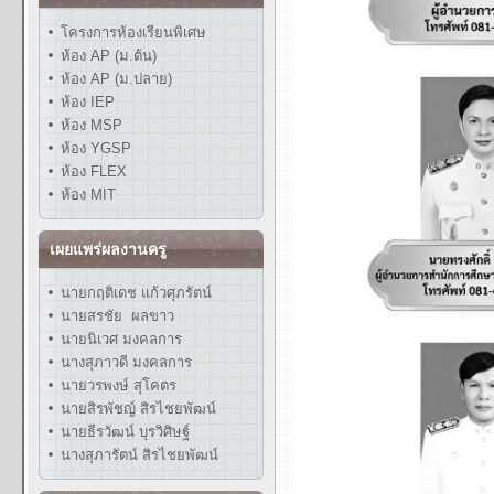
โครงการห้องเรียนพิเศษ
ห้อง AP (ม.ต้น)
ห้อง AP (ม.ปลาย)
ห้อง IEP
ห้อง MSP
ห้อง YGSP
ห้อง FLEX
ห้อง MIT
เผยแพร่ผลงานครู
นายกฤติเดช แก้วศุภรัตน์
นายสรชัย ผลขาว
นายนิเวศ มงคลการ
นางสุภาวดี มงคลการ
นายวรพงษ์ สุโคตร
นายสิรพัชญ์ สิรไชยพัฒน์
นายธีรวัฒน์ บุรวิศิษฐ์
นางสุภารัตน์ สิรไชยพัฒน์