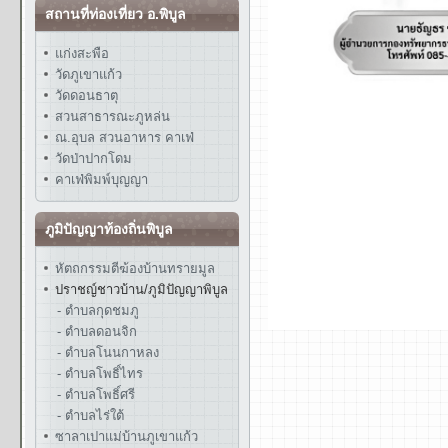
สถานที่ท่องเที่ยว อ.พิบูล
แก่งสะพือ
วัดภูเขาแก้ว
วัดดอนธาตุ
สวนสาธารณะภูหล่น
ณ.อุบล สวนอาหาร คาเฟ่
วัดป่าปากโดม
คาเฟ่พิมพ์บุญญา
ภูมิปัญญาท้องถิ่นพิบูล
หัตถกรรมตีฆ้องบ้านทรายมูล
ปราชญ์ชาวบ้าน/ภูมิปัญญาพิบูล
- ตำบลกุดชมภู
- ตำบลดอนจิก
- ตำบลโนนกาหลง
- ตำบลโพธิ์ไทร
- ตำบลโพธิ์ศรี
- ตำบลไร่ใต้
ซาลาเปาแม่บ้านภูเขาแก้ว