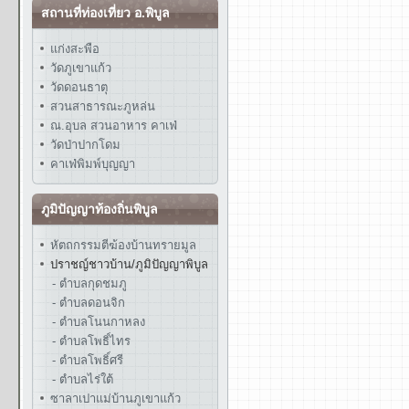
สถานที่ท่องเที่ยว อ.พิบูล
แก่งสะพือ
วัดภูเขาแก้ว
วัดดอนธาตุ
สวนสาธารณะภูหล่น
ณ.อุบล สวนอาหาร คาเฟ่
วัดป่าปากโดม
คาเฟ่พิมพ์บุญญา
ภูมิปัญญาท้องถิ่นพิบูล
หัตถกรรมตีฆ้องบ้านทรายมูล
ปราชญ์ชาวบ้าน/ภูมิปัญญาพิบูล
- ตำบลกุดชมภู
- ตำบลดอนจิก
- ตำบลโนนกาหลง
- ตำบลโพธิ์ไทร
- ตำบลโพธิ์ศรี
- ตำบลไร่ใต้
ซาลาเปาแม่บ้านภูเขาแก้ว