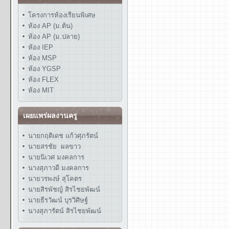
โครงการห้องเรียนพิเศษ
ห้อง AP (ม.ต้น)
ห้อง AP (ม.ปลาย)
ห้อง IEP
ห้อง MSP
ห้อง YGSP
ห้อง FLEX
ห้อง MIT
เผยแพร่ผลงานครู
นายกฤติเดช แก้วศุภรัตน์
นายสรชัย ผลขาว
นายนิเวศ มงคลการ
นางสุภาวดี มงคลการ
นายวรพงษ์ สุโคตร
นายสิรพัชญ์ สิรไชยพัฒน์
นายธีรวัฒน์ บุรวิศิษฐ์
นางสุภารัตน์ สิรไชยพัฒน์