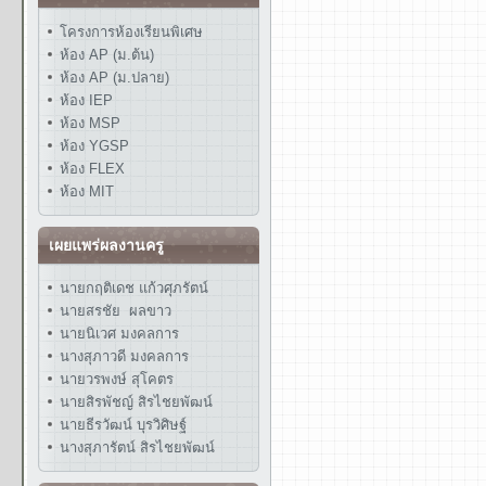
โครงการห้องเรียนพิเศษ
ห้อง AP (ม.ต้น)
ห้อง AP (ม.ปลาย)
ห้อง IEP
ห้อง MSP
ห้อง YGSP
ห้อง FLEX
ห้อง MIT
เผยแพร่ผลงานครู
นายกฤติเดช แก้วศุภรัตน์
นายสรชัย ผลขาว
นายนิเวศ มงคลการ
นางสุภาวดี มงคลการ
นายวรพงษ์ สุโคตร
นายสิรพัชญ์ สิรไชยพัฒน์
นายธีรวัฒน์ บุรวิศิษฐ์
นางสุภารัตน์ สิรไชยพัฒน์