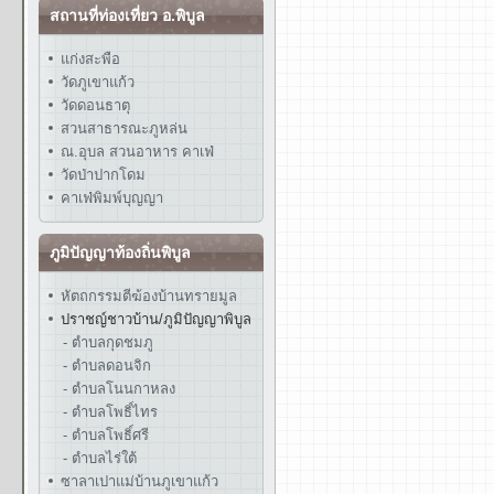
สถานที่ท่องเที่ยว อ.พิบูล
แก่งสะพือ
วัดภูเขาแก้ว
วัดดอนธาตุ
สวนสาธารณะภูหล่น
ณ.อุบล สวนอาหาร คาเฟ่
วัดป่าปากโดม
คาเฟ่พิมพ์บุญญา
ภูมิปัญญาท้องถิ่นพิบูล
หัตถกรรมตีฆ้องบ้านทรายมูล
ปราชญ์ชาวบ้าน/ภูมิปัญญาพิบูล
- ตำบลกุดชมภู
- ตำบลดอนจิก
- ตำบลโนนกาหลง
- ตำบลโพธิ์ไทร
- ตำบลโพธิ์ศรี
- ตำบลไร่ใต้
ซาลาเปาแม่บ้านภูเขาแก้ว