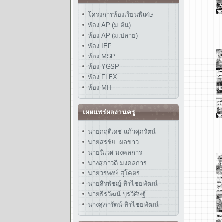
โครงการห้องเรียนพิเศษ
ห้อง AP (ม.ต้น)
ห้อง AP (ม.ปลาย)
ห้อง IEP
ห้อง MSP
ห้อง YGSP
ห้อง FLEX
ห้อง MIT
เผยแพร่ผลงานครู
นายกฤติเดช แก้วศุภรัตน์
นายสรชัย ผลขาว
นายนิเวศ มงคลการ
นางสุภาวดี มงคลการ
นายวรพงษ์ สุโคตร
นายสิรพัชญ์ สิรไชยพัฒน์
นายธีรวัฒน์ บุรวิศิษฐ์
นางสุภารัตน์ สิรไชยพัฒน์