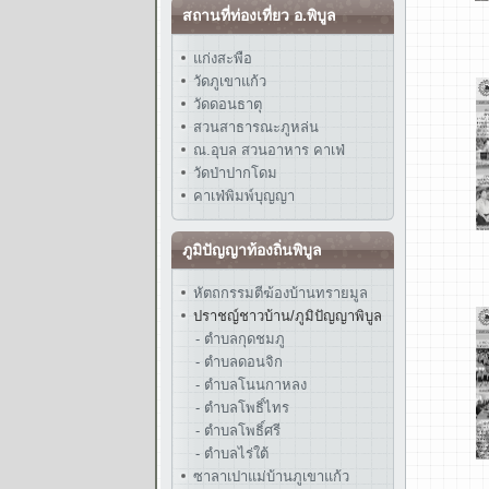
สถานที่ท่องเที่ยว อ.พิบูล
แก่งสะพือ
วัดภูเขาแก้ว
วัดดอนธาตุ
สวนสาธารณะภูหล่น
ณ.อุบล สวนอาหาร คาเฟ่
วัดป่าปากโดม
คาเฟ่พิมพ์บุญญา
ภูมิปัญญาท้องถิ่นพิบูล
หัตถกรรมตีฆ้องบ้านทรายมูล
ปราชญ์ชาวบ้าน/ภูมิปัญญาพิบูล
- ตำบลกุดชมภู
- ตำบลดอนจิก
- ตำบลโนนกาหลง
- ตำบลโพธิ์ไทร
- ตำบลโพธิ์ศรี
- ตำบลไร่ใต้
ซาลาเปาแม่บ้านภูเขาแก้ว