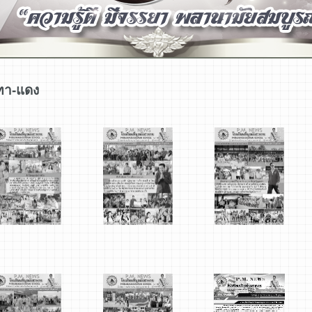
เทา-แดง