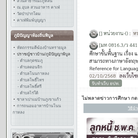
สวนสาธารณะภูหล่น
ณ.อุบล สวนอาหาร คาเฟ่
วัดป่าปากโดม
คาเฟ่พิมพ์บุญญา
ภูมิปัญญาท้องถิ่นพิบูล
หัตถกรรมตีฆ้องบ้านทรายมูล
ปราชญ์ชาวบ้าน/ภูมิปัญญาพิบูล
- ตำบลกุดชมภู
- ตำบลดอนจิก
- ตำบลโนนกาหลง
- ตำบลโพธิ์ไทร
- ตำบลโพธิ์ศรี
- ตำบลไร่ใต้
ซาลาเปาแม่บ้านภูเขาแก้ว
การถนอมอาหารบ้านโนน
กาหลง