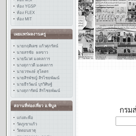
ห้อง YGSP
ห้อง FLEX
ห้อง MIT
เผยแพร่ผลงานครู
นายกฤติเดช แก้วศุภรัตน์
นายสรชัย ผลขาว
นายนิเวศ มงคลการ
นางสุภาวดี มงคลการ
นายวรพงษ์ สุโคตร
นายสิรพัชญ์ สิรไชยพัฒน์
นายธีรวัฒน์ บุรวิศิษฐ์
นางสุภารัตน์ สิรไชยพัฒน์
สถานที่ท่องเที่ยว อ.พิบูล
แก่งสะพือ
วัดภูเขาแก้ว
วัดดอนธาตุ